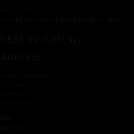
030 27572210
IHRE KULINARISCHE REISE BEGINNT HIER
MENU
HERZLICH WILLKOMMEN
RESERVIERUNG
AHLAN WASAHLAN!
ADRESSE
Wir präsentieren Ihnen im „Casalot“ ein breites Angebot
Casalot – Restaurant
ausgesuchter, feiner Spezialitäten aus der arabischen Küche.
Heidestraße 15
10557 Berlin
Tisch Reservieren
Tel: 030-27 57 22 10
HOME
ÜBER UNS
Route
SPEISEKARTE
reservierung