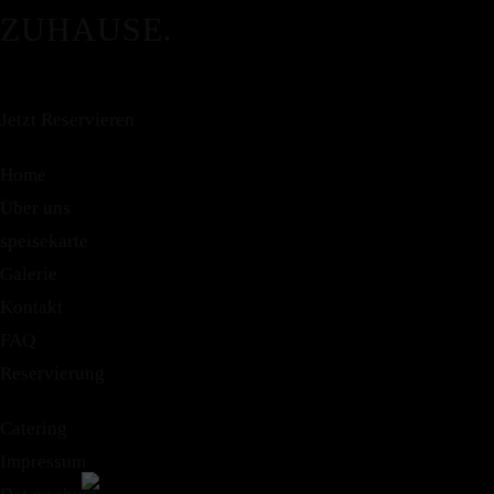
ZUHAUSE.
Jetzt Reservieren
Home
Google
Über uns
speisekarte
Galerie
Kontakt
FAQ
Reservierung
Catering
Impressum