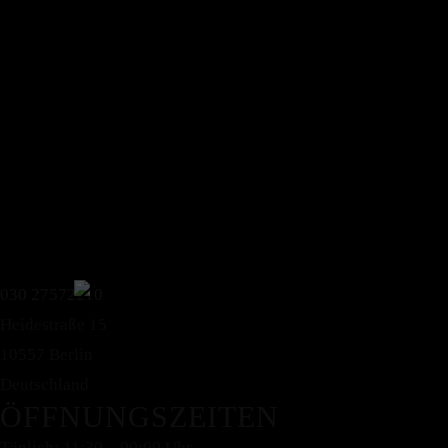
030 27572210
Heidestraße 15
10557 Berlin
Deutschland
ÖFFNUNGSZEITEN
Täglich: 11:30 – 00:00 Uhr